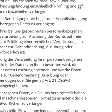
icht bei uns erhoben wurden, sowie über das
heidungsfindung einschließlich Profiling und ggf.
ren Einzelheiten verlangen;
e Berichtigung unrichtiger oder Vervollständigung
nbezogenen Daten zu verlangen;
hrer bei uns gespeicherten personenbezogenen
 Verarbeitung zur Ausübung des Rechts auf freie
r Erfüllung einer rechtlichen Verpflichtung, aus
s oder zur Geltendmachung, Ausübung oder
forderlich ist;
ung der Verarbeitung Ihrer personenbezogenen
gkeit der Daten von Ihnen bestritten wird, die
aber deren Löschung ablehnen und wir die Daten
iese zur Geltendmachung, Ausübung oder
benötigen oder Sie gemäß Art. 21 DSGVO
eingelegt haben;
zogenen Daten, die Sie uns bereitgestellt haben,
nd maschinenlesebaren Format zu erhalten oder die
twortlichen zu verlangen;
l erteilte Einwilligung jederzeit gegenüber uns zu