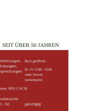
SEIT ÜBER 50 JAHREN
nlieferungen,
Büro geöffnet:
holungen,
Di - Fr
11:00 - 13:00
sprechungen
oder Termin
vereinbaren
lefon: 0931 5 56 58
usbesuche
 - SO
ganztägig