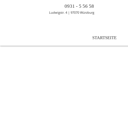
0931 - 5 56 58
Ludwigstr. 4 | 97070 Würzburg
NAVIGATION
STARTSEITE
ÜBERSPRINGEN